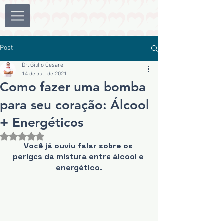
Post
Dr. Giulio Cesare
14 de out. de 2021
Como fazer uma bomba
para seu coração: Álcool
+ Energéticos
Avaliado com NaN de 5 estrelas.
Você já ouviu falar sobre os 
perigos da mistura entre álcool e 
energético.