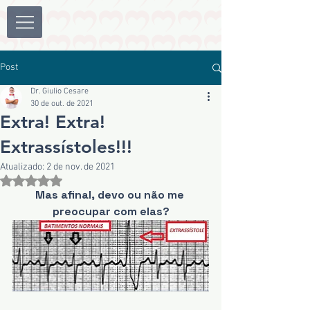
Post
Dr. Giulio Cesare
30 de out. de 2021
Extra! Extra!
Extrassístoles!!!
Atualizado:
2 de nov. de 2021
Avaliado com NaN de 5 estrelas.
Mas afinal, devo ou não me 
preocupar com elas?