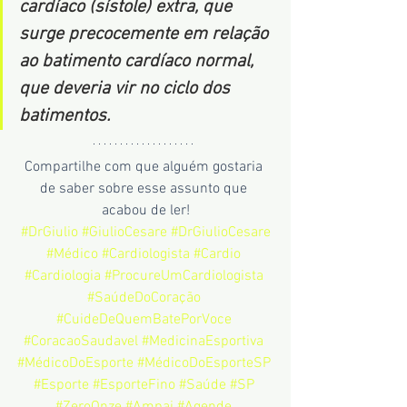
cardíaco (sístole) extra, que 
surge precocemente em relação 
ao batimento cardíaco normal, 
que deveria vir no ciclo dos 
batimentos. 
Compartilhe com que alguém gostaria 
de saber sobre esse assunto que 
acabou de ler!
#DrGiulio
#GiulioCesare
#DrGiulioCesare
#Médico
#Cardiologista
#Cardio
#Cardiologia
#ProcureUmCardiologista
#SaúdeDoCoração
#CuideDeQuemBatePorVoce
#CoracaoSaudavel
#MedicinaEsportiva
#MédicoDoEsporte
#MédicoDoEsporteSP
#Esporte
#EsporteFino
#Saúde
#SP