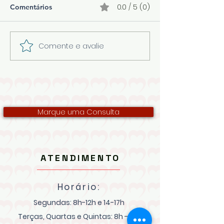
0.0 / 5 (0)
Comentários
Comente e avalie
O que fazer se sua
𝗡ú𝗺𝗲𝗿𝗼 𝗱𝗲
pressão cair?
𝗯𝗿𝗮𝘀𝗶𝗹𝗲𝗶𝗿𝗼𝘀 𝗮
𝗼𝗯𝗲𝘀𝗼𝘀 𝘀ó 𝘁𝗲
𝗰𝗿𝗲𝘀𝗰𝗶𝗱𝗼 𝗻𝗼𝘀 
𝟭𝟴 𝗮𝗻𝗼𝘀
Marque uma Consulta
ATENDIMENTO
Horário:
Segundas: 8h-12h e 14-17h
Terças, Quartas e Quintas: 8
h - 12h