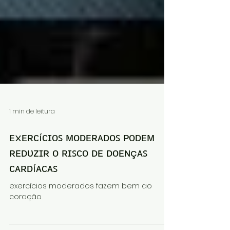
1 min de leitura
ᴇxᴇʀᴄíᴄɪᴏꜱ ᴍᴏᴅᴇʀᴀᴅᴏꜱ ᴘᴏᴅᴇᴍ
ʀᴇᴅᴜᴢɪʀ ᴏ ʀɪꜱᴄᴏ ᴅᴇ ᴅᴏᴇɴçᴀꜱ
ᴄᴀʀᴅíᴀᴄᴀꜱ
exercícios moderados fazem bem ao
coração