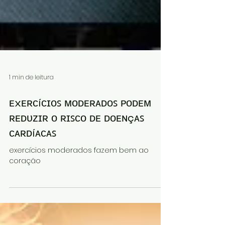
1 min de leitura
ᴇxᴇʀᴄíᴄɪᴏꜱ ᴍᴏᴅᴇʀᴀᴅᴏꜱ ᴘᴏᴅᴇᴍ
ʀᴇᴅᴜᴢɪʀ ᴏ ʀɪꜱᴄᴏ ᴅᴇ ᴅᴏᴇɴçᴀꜱ
ᴄᴀʀᴅíᴀᴄᴀꜱ
exercícios moderados fazem bem ao
coração