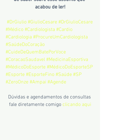
acabou de ler!
#DrGiulio
#GiulioCesare
#DrGiulioCesare
#Médico
#Cardiologista
#Cardio
#Cardiologia
#ProcureUmCardiologista
#SaúdeDoCoração
#CuideDeQuemBatePorVoce
#CoracaoSaudavel
#MedicinaEsportiva
#MédicoDoEsporte
#MédicoDoEsporteSP
#Esporte
#EsporteFino
#Saúde
#SP
#ZeroOnze
#Ampai
#Agende
Dúvidas e agendamentos de consultas 
fale diretamente comigo 
clicando aqui