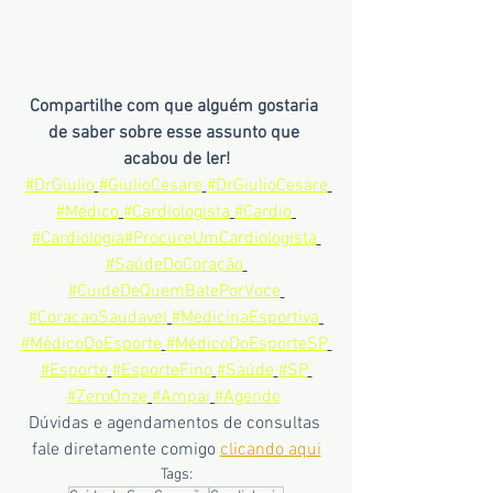
Compartilhe com que alguém gostaria 
de saber sobre esse assunto que 
acabou de ler!
#DrGiulio
#GiulioCesare
#DrGiulioCesare
#Médico
#Cardiologista
#Cardio
#Cardiologia
#ProcureUmCardiologista
#SaúdeDoCoração
#CuideDeQuemBatePorVoce
#CoracaoSaudavel
#MedicinaEsportiva
#MédicoDoEsporte
#MédicoDoEsporteSP
#Esporte
#EsporteFino
#Saúde
#SP
#ZeroOnze
#Ampai
#Agende
Dúvidas e agendamentos de consultas 
fale diretamente comigo 
clicando aqui
Tags: