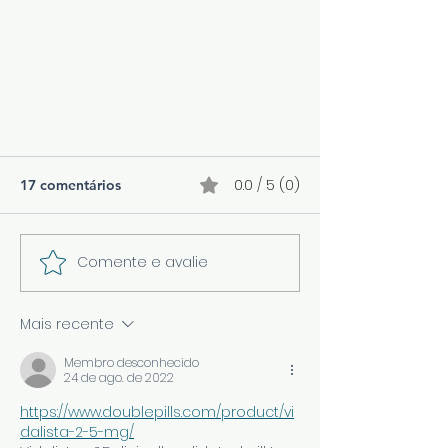
0.0 / 5 (0)
17 comentários
Comente e avalie
Pressão arterial e Covid-19
Mais recente
Membro desconhecido
24 de ago. de 2022
https://www.doublepills.com/product/vi
dalista-2-5-mg/