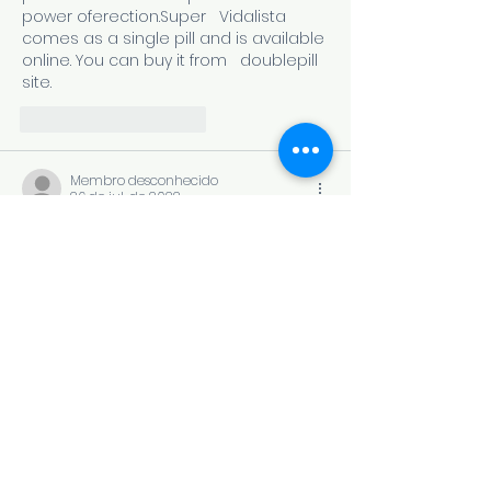
power oferection.Super   Vidalista 
comes as a single pill and is available 
online. You can buy it from   doublepill 
site.
Curtir
Responder
Membro desconhecido
26 de jul. de 2022
https://www.doublepills.com/product/d
uzela-40-mg/
Duzela   40 MG Depression and pain 
are two of the most frequent ailments 
in the US.   Duzela 40 mg is an 
antidepressant medication that is 
used to deal with the   signs and 
symptoms of predominant 
depressive issues and different ache  
 disorders. It is additionally used to 
deal with standard nervousness 
disease   in adults and youth above 7 