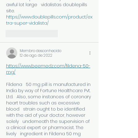
awful lot large   vidalistas doublepills 
site.
https://www.doublepills.com/product/ex
tra-super-vidalista/
Curtir
Responder
Membro desconhecido
12 de ago. de 2022
https://www.beemedz.com/fildena-50-
mg/
Fildena   50 mg pill is manufactured in 
India by way of Fortune Healthcare Pvt. 
Ltd.   Also, some instances of coronary 
heart troubles such as excessive 
blood   strain ought to be identified 
with the aid of your doctor, however 
solely   underneath the supervision of 
a clinical expert or pharmacist. The 
lively   ingredient in Fildena 50 mg 