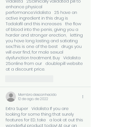
Vidalista   2.5:clinically validated pill to   
enhance physical 
performance.Vidalista   2.5 have an 
active ingredient in this drug is 
Tadalafil and this increases   the flow 
of blood into the penis, giving you a 
harder and stronger erection,   letting 
you have long lasting and satiating 
sex..This is one of the best   drugs you 
will ever find, for male sexual 
dysfunction treatment. Buy   Vidalista 
2.5online from our   doublepill website 
at a discount price.
Curtir
Responder
Membro desconhecido
12 de ago. de 2022
Extra Super   Vidalista If you are 
looking for some thing that surely 
features for ED, take   a look at out this 
wonderful product today! At our an 